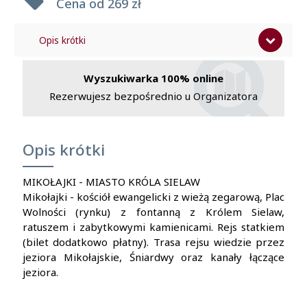
Cena od
269 zł
Opis krótki
Program
Wyszukiwarka 100% online
Cena zawiera
Rezerwujesz bezpośrednio u Organizatora
Cena nie zawiera
Opis krótki
MIKOŁAJKI - MIASTO KRÓLA SIELAW
Mikołajki - kościół ewangelicki z wieżą zegarową, Plac
Wolności (rynku) z fontanną z Królem Sielaw,
ratuszem i zabytkowymi kamienicami. Rejs statkiem
(bilet dodatkowo płatny). Trasa rejsu wiedzie przez
jeziora Mikołajskie, Śniardwy oraz kanały łączące
jeziora.