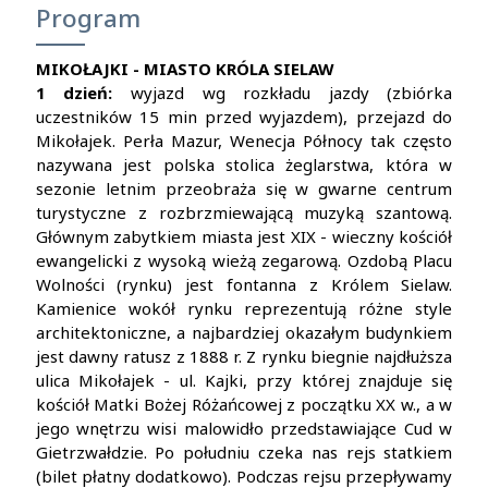
Program
MIKOŁAJKI - MIASTO KRÓLA SIELAW
1 dzień:
wyjazd wg rozkładu jazdy (zbiórka
uczestników 15 min przed wyjazdem), przejazd do
Mikołajek. Perła Mazur, Wenecja Północy tak często
nazywana jest polska stolica żeglarstwa, która w
sezonie letnim przeobraża się w gwarne centrum
turystyczne z rozbrzmiewającą muzyką szantową.
Głównym zabytkiem miasta jest XIX - wieczny kościół
ewangelicki z wysoką wieżą zegarową. Ozdobą Placu
Wolności (rynku) jest fontanna z Królem Sielaw.
Kamienice wokół rynku reprezentują różne style
architektoniczne, a najbardziej okazałym budynkiem
jest dawny ratusz z 1888 r. Z rynku biegnie najdłuższa
ulica Mikołajek - ul. Kajki, przy której znajduje się
kościół Matki Bożej Różańcowej z początku XX w., a w
jego wnętrzu wisi malowidło przedstawiające Cud w
Gietrzwałdzie. Po południu czeka nas rejs statkiem
(bilet płatny dodatkowo). Podczas rejsu przepływamy