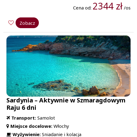
2344 zł
Cena od:
/os
Zobacz
Sardynia – Aktywnie w Szmaragdowym
Raju 6 dni
Transport:
Samolot
Miejsce docelowe:
Włochy
Wyżywienie:
Sniadanie i kolacja