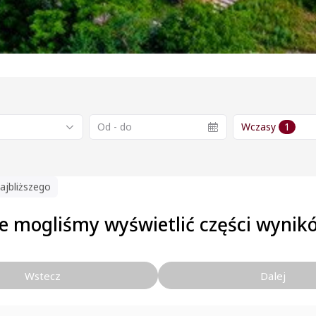
Wczasy
1
ajbliższego
e mogliśmy wyświetlić części wynik
Wstecz
Dalej