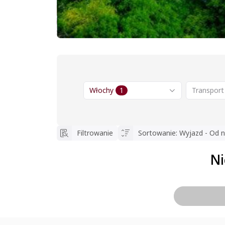
Włochy
1
Transport
Filtrowanie
Sortowanie
:
Wyjazd - Od n
Ni