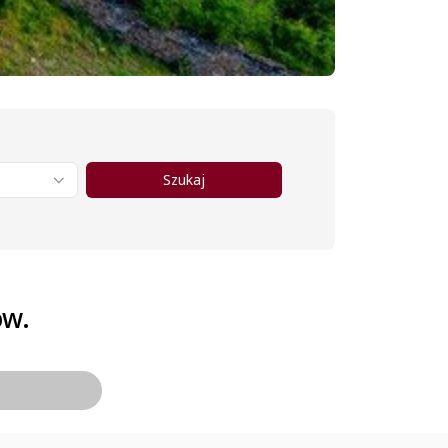
Szukaj
ów.