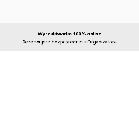
Wyszukiwarka 100% online
Rezerwujesz bezpośrednio u Organizatora
Wycieczki.pl
Kont
Polityka prywatności
91 
emocji
Partnerzy
kon
O nas
Poni
zoną
Kontakt
10:00 
Polityka cookies
PIRO s.c © 2026